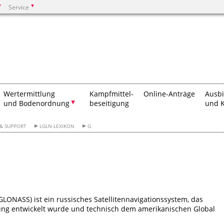
Service
Suchen
Wertermittlung
Kampfmittel-
Online-Anträge
Ausb
und Bodenordnung
beseitigung
und K
 & SUPPORT
LGLN-LEXIKON
G
(GLONASS) ist ein russisches Satellitennavigationssystem, das
zung entwickelt wurde und technisch dem amerikanischen Global