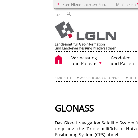
Zum Niedersachsen-Portal
Ministerien
A
A
Vermessung
Geodaten
und Kataster
und Karten
STARTSEITE
WIR ÜBER UNS / // SUPPORT
HILFE
GLONASS
Das Global Navigation Satellite System 
ursprüngliche für die militärische Nut
Positioning System (GPS) ähnelt.