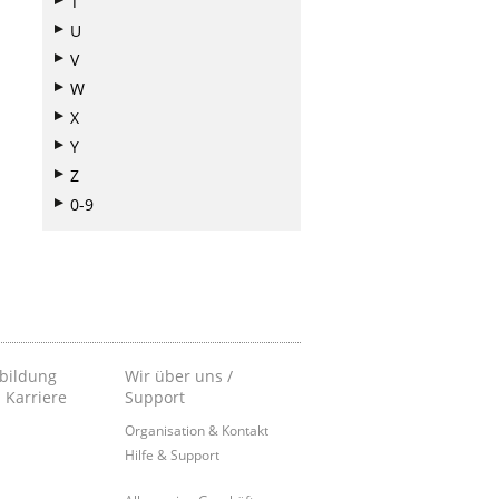
T
U
V
W
X
Y
Z
0-9
bildung
Wir über uns /
 Karriere
Support
Organisation & Kontakt
Hilfe & Support