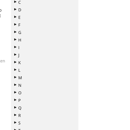
C
D
o
t
E
n
F
G
H
I
J
ken
K
L
M
N
O
P
Q
R
S