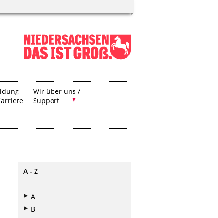
ildung
Wir über uns /
arriere
Support
A - Z
A
B