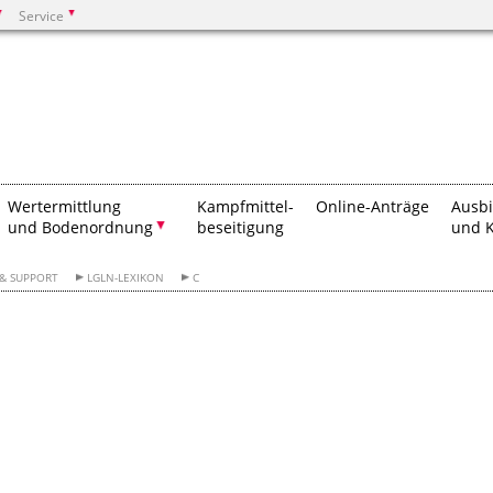
Service
Suchen
Wertermittlung
Kampfmittel-
Online-Anträge
Ausb
und Bodenordnung
beseitigung
und K
 & SUPPORT
LGLN-LEXIKON
C