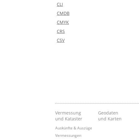
CLI
CMDB
CMYK
CRS
CSV
Vermessung
Geodaten
und Kataster
und Karten
Auskünfte & Auszüge
Vermessungen