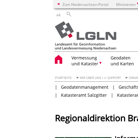
Zum Niedersachsen-Portal
Ministerien
A
A
Vermessung
Geodaten
und Kataster
und Karten
STARTSEITE
WIR ÜBER UNS / // SUPPORT
ORGA
Geodatenmanagement
Geschäft
Katasteramt Salzgitter
Katastera
Regionaldirektion B