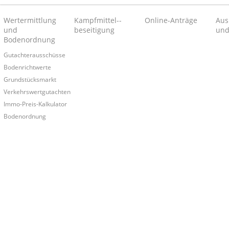
Wertermittlung
Kampfmittel-­
Online-Anträge
Aus
und
beseitigung
und
Bodenordnung
Gutachterausschüsse
Bodenrichtwerte
Grundstücksmarkt
Verkehrswertgutachten
Immo-Preis-Kalkulator
Bodenordnung