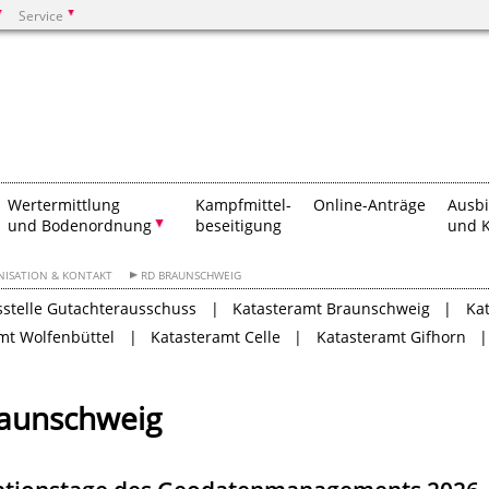
Service
Suchen
Wertermittlung
Kampfmittel-
Online-Anträge
Ausb
und Bodenordnung
beseitigung
und K
NISATION & KONTAKT
RD BRAUNSCHWEIG
sstelle Gutachterausschuss
Katasteramt Braunschweig
Ka
mt Wolfenbüttel
Katasteramt Celle
Katasteramt Gifhorn
raunschweig