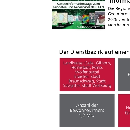
Inform
Die Region
Geoinforma
2026 vier 
Northeim/L
Bildrechte
:
LGLN