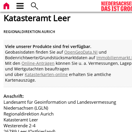
Katasteramt Leer
REGIONALDIREKTION AURICH
Viele unserer Produkte sind frei verfügbar.
Geobasisdaten finden Sie auf
OpenGeoData.NI
und
Bodenrichtwerte/Grundstücksmarktdaten auf
Immobilienmarkt.
Mit den
Online-Anträgen
können Sie u. a. Vermessungen, Lagep
und Wertgutachten beauftragen
und über
Katasterkarten-online
erhalten Sie amtliche
Kartenauszüge.
Anschrift:
Landesamt für Geoinformation und Landesvermessung
Niedersachsen (LGLN)
Regionaldirektion Aurich
Katasteramt Leer
Westerende 2-4
26789 Leer (Ostfriesland)