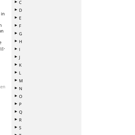
C
D
 in
E
h
F
on
G
H
e
ng
-
I
J
K
L
M
ken
N
O
P
Q
R
S