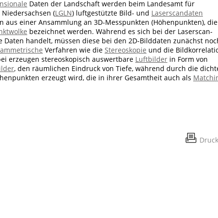
nsionale
Daten der Landschaft werden beim Landesamt für
 Niedersachsen (
LGLN
) luftgestützte Bild- und
Laserscandaten
en aus einer Ansammlung an 3D-Messpunkten (Höhenpunkten), die
nktwolke
bezeichnet werden. Während es sich bei der Laserscan-
e Daten handelt, müssen diese bei den 2D-Bilddaten zunächst noc
rammetrische
Verfahren wie die
Stereoskopie
und die Bildkorrelati
bei erzeugen stereoskopisch auswertbare
Luftbilder
in Form von
ilder
, den räumlichen Eindruck von Tiefe, während durch die dicht
npunkten erzeugt wird, die in ihrer Gesamtheit auch als
Matchi
Druc