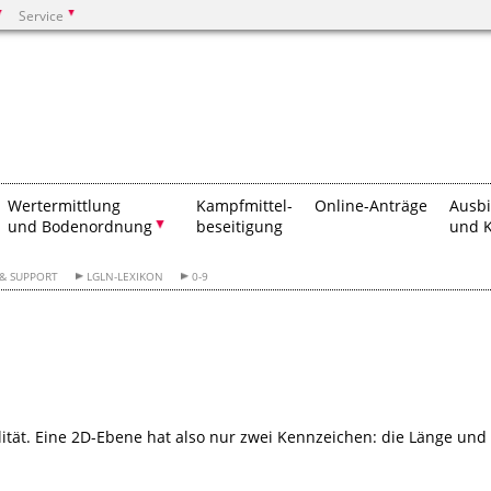
Service
Suchen
Wertermittlung
Kampfmittel-
Online-Anträge
Ausb
und Bodenordnung
beseitigung
und K
 & SUPPORT
LGLN-LEXIKON
0-9
lität. Eine 2D-Ebene hat also nur zwei Kennzeichen: die Länge und