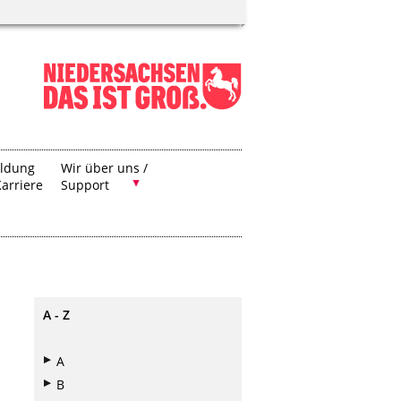
ildung
Wir über uns /
arriere
Support
A - Z
A
B