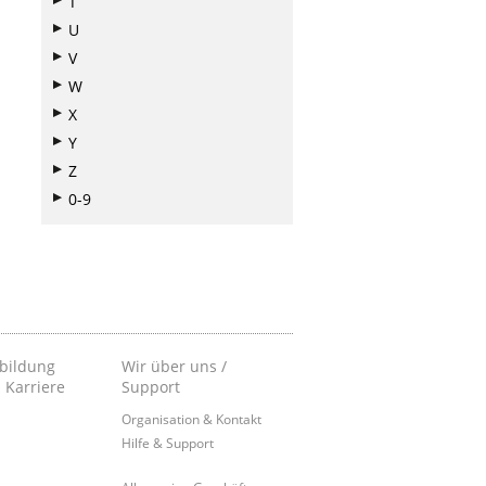
T
U
V
W
X
Y
Z
0-9
bildung
Wir über uns /
 Karriere
Support
Organisation & Kontakt
Hilfe & Support