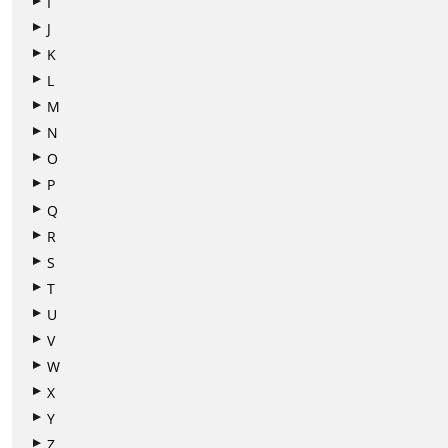
I
J
K
L
M
N
O
P
Q
R
S
T
U
V
W
X
Y
Z