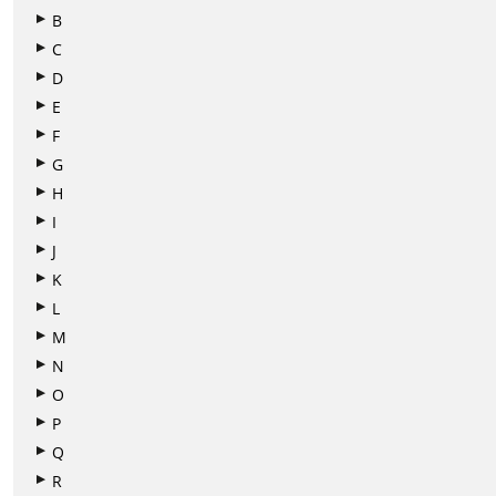
B
C
D
E
F
G
H
I
J
K
L
M
N
O
P
Q
R