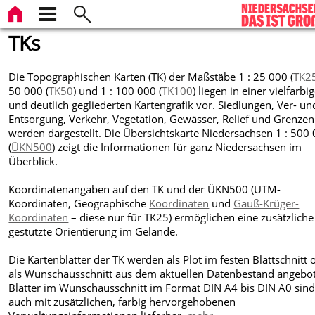
TKs
Die Topographischen Karten (TK) der Maßstäbe 1 : 25 000 (
TK2
50 000 (
TK50
) und 1 : 100 000 (
TK100
) liegen in einer vielfarbi
und deutlich gegliederten Kartengrafik vor. Siedlungen, Ver- un
Entsorgung, Verkehr, Vegetation, Gewässer, Relief und Grenzen
werden dargestellt. Die Übersichtskarte Niedersachsen 1 : 500
(
ÜKN500
) zeigt die Informationen für ganz Niedersachsen im
Überblick.
Koordinatenangaben auf den TK und der ÜKN500 (UTM-
Koordinaten, Geographische
Koordinaten
und
Gauß-Krüger-
Koordinaten
– diese nur für TK25) ermöglichen eine zusätzlich
gestützte Orientierung im Gelände.
Die Kartenblätter der TK werden als Plot im festen Blattschnitt 
als Wunschausschnitt aus dem aktuellen Datenbestand angebo
Blätter im Wunschausschnitt im Format DIN A4 bis DIN A0 sin
auch mit zusätzlichen, farbig hervorgehobenen