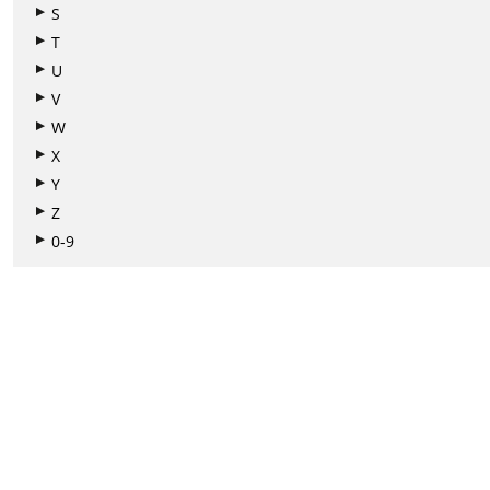
S
T
U
V
W
X
Y
Z
0-9