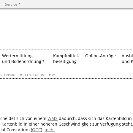
Service
Suchen
Wertermittlung
Kampfmittel-
Online-Anträge
Ausb
und Bodenordnung
beseitigung
und K
 & SUPPORT
LGLN-LEXIKON
W
scheidet sich von einem
WMS
dadurch, dass sich das Kartenbild in
Kartenbild in einer höheren Geschwindigkeit zur Verfügung steht
ial Consortium (
OGC
)
.
mehr