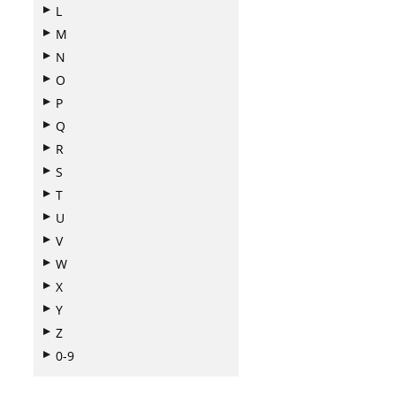
L
M
N
O
P
Q
R
S
T
U
V
W
X
Y
Z
0-9