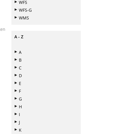
WFS
WFS-G
WMS
ken
A - Z
A
B
C
D
E
F
G
H
I
J
K