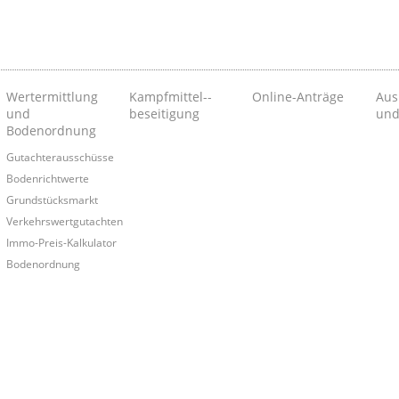
Wertermittlung
Kampfmittel-­
Online-Anträge
Aus
und
beseitigung
und
Bodenordnung
Gutachterausschüsse
Bodenrichtwerte
Grundstücksmarkt
Verkehrswertgutachten
Immo-Preis-Kalkulator
Bodenordnung