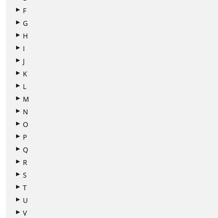
F
G
H
I
J
K
L
M
N
O
P
Q
R
S
T
U
V