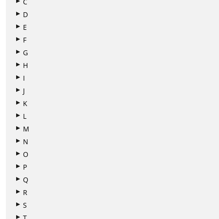
C
D
E
F
G
H
I
J
K
L
M
N
O
P
Q
R
S
T