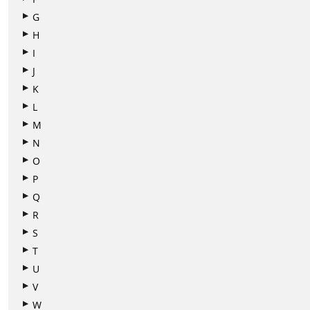
G
H
I
J
K
L
M
N
O
P
Q
R
S
T
U
V
W