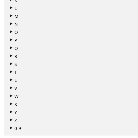
K
L
M
N
O
P
Q
R
S
T
U
V
W
X
Y
Z
0-9