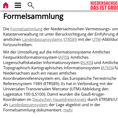
Formelsammlung
Die
Formelsammlung
der Niedersächsischen Vermessungs- un
Katasterverwaltung ist unter Berücksichtigung der Einführung 
amtlichen
Landesbezugssystems
ETRS89
mit der
UTM
-Abbildu
fortzuschreiben.
Mit der Umstellung auf die Informationssysteme Amtliches
Festpunktinformationssystem (
AFIS
), Amtliches
Liegenschaftskataster Informationssystem (
ALKIS
) und Amtlich
Topographisch-Kartographisches Informationssystem
(
ATKIS
) f
Niedersachsen auch ein neues amtliches
Koordinatenreferenzsystem ein, das Europäische Terrestrische
Referenzsystem 1989 (ETRS89). Es hat in Verbindung mit der
Universalen Transversalen Mercator (UTM)-Abbildung den
Lagestatus 100 (LS100). Damit wurden die Gauß-Krüger-
Koordinaten im
Deutschen Hauptdreiecksnetz
durch ETRS89/
als
Landesbezugssystem
der Lage abgelöst und in der
Formelsammlung dokumentiert.
mehr