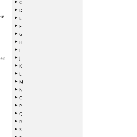
C
D
ie
E
F
G
H
I
J
ken
K
L
M
N
O
P
Q
R
S