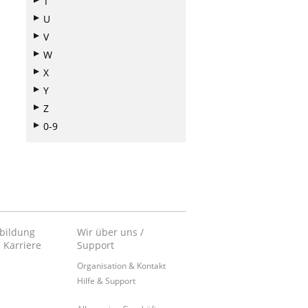
T
U
V
W
X
Y
Z
0-9
bildung
Wir über uns /
 Karriere
Support
Organisation & Kontakt
Hilfe & Support