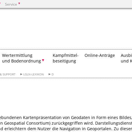
Service
Suchen
Wertermittlung
Kampfmittel-
Online-Anträge
Ausb
und Bodenordnung
beseitigung
und K
 & SUPPORT
LGLN-LEXIKON
D
gebundenen Kartenpräsentation von Geodaten in Form eines Bildes
n Geospatial Consortium) zurückgegriffen wird. Darstellungsdiens
d erleichtern dem Nutzer die Navigation in Geoportalen. Zu dies