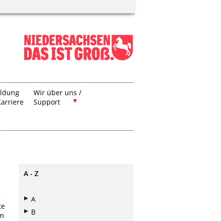
ildung
Wir über uns /
arriere
Support
A - Z
,
A
te
B
em