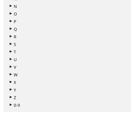
N
O
P
Q
R
S
T
U
V
W
X
Y
Z
0-9