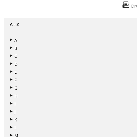
Dr
A - Z
A
B
C
D
E
F
G
H
I
J
K
L
M