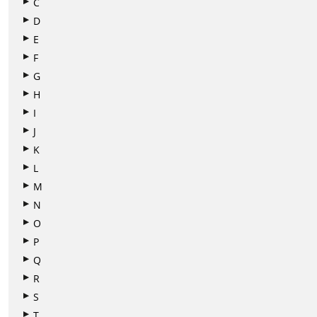
C
D
E
F
G
H
I
J
K
L
M
N
O
P
Q
R
S
T