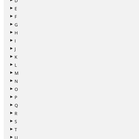
D
E
F
G
H
I
J
K
L
M
N
O
P
Q
R
S
T
U