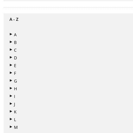
A - Z
A
B
C
D
E
F
G
H
I
J
K
L
M