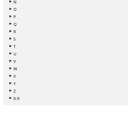
N
O
P
Q
R
S
T
U
V
W
X
Y
Z
0-9