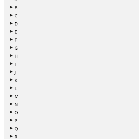
B
C
D
E
F
G
H
I
J
K
L
M
N
O
P
Q
R