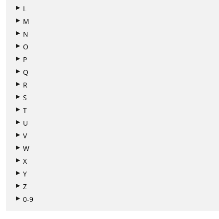
L
M
N
O
P
Q
R
S
T
U
V
W
X
Y
Z
0-9