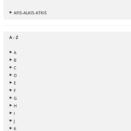
AFIS-ALKIS-ATKIS
A - Z
A
B
C
D
E
F
G
H
I
J
K