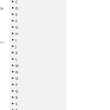
C
D
ch
E
F
G
H
I
ken
J
K
L
M
N
O
P
Q
R
S