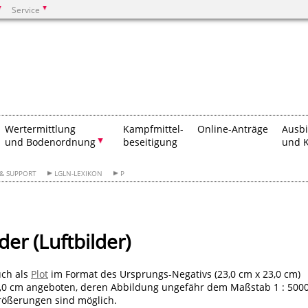
Service
Suchen
Wertermittlung
Kampfmittel-
Online-Anträge
Ausb
und Bodenordnung
beseitigung
und K
 & SUPPORT
LGLN-LEXIKON
P
er (Luftbilder)
ch als
Plot
im Format des Ursprungs-Negativs (23,0 cm x 23,0 cm)
60,0 cm angeboten, deren Abbildung ungefähr dem Maßstab 1 : 500
rößerungen sind möglich.