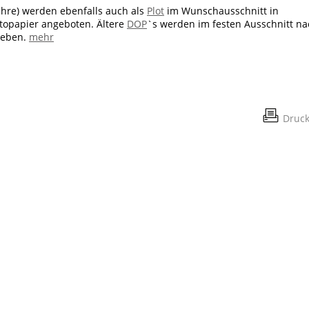
 Jahre) werden ebenfalls auch als
Plot
im Wunschausschnitt in
otopapier angeboten. Ältere
DOP
`s werden im festen Ausschnitt na
geben.
mehr
Druc