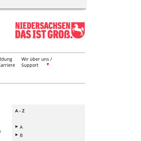
ildung
Wir über uns /
arriere
Support
A - Z
A
0
B