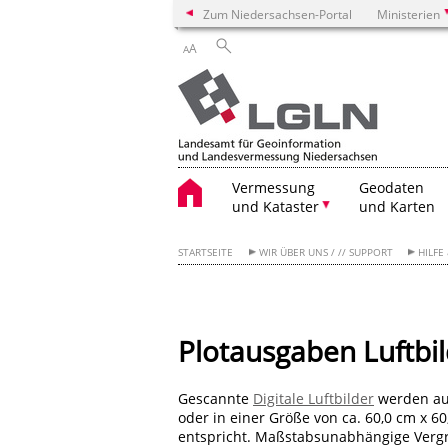
Zum Niedersachsen-Portal
Ministerien
A
A
Vermessung
Geodaten
und Kataster
und Karten
STARTSEITE
WIR ÜBER UNS / // SUPPORT
HILFE
Plotausgaben Luftbild
Gescannte
Digitale Luftbilder
werden au
oder in einer Größe von ca. 60,0 cm x 
entspricht. Maßstabsunabhängige Verg