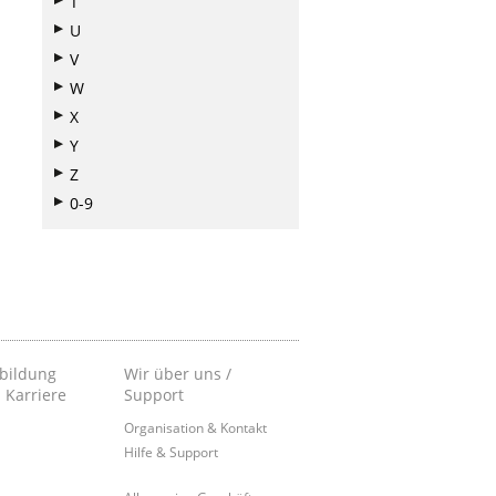
T
U
V
W
X
Y
Z
0-9
bildung
Wir über uns /
 Karriere
Support
Organisation & Kontakt
Hilfe & Support