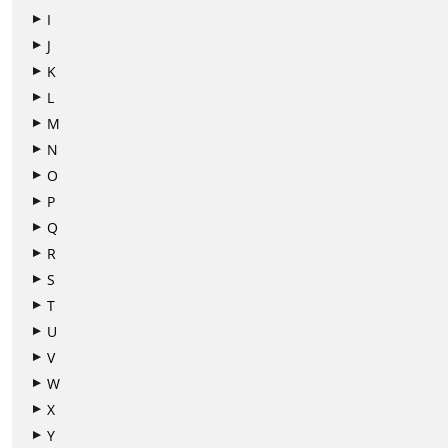
I
J
K
L
M
N
O
P
Q
R
S
T
U
V
W
X
Y