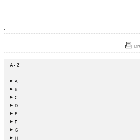
.
Dr
A - Z
A
B
C
D
E
F
G
H