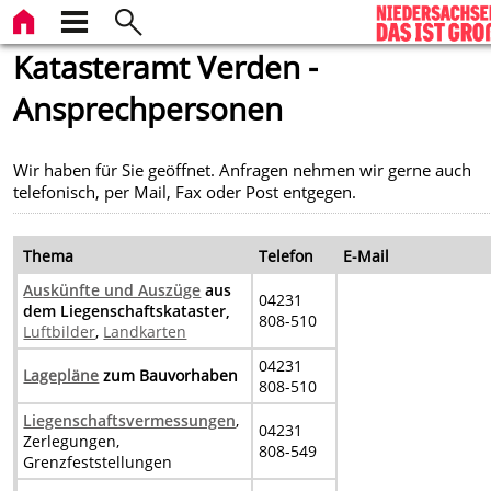
Katasteramt Verden -
Ansprechpersonen
Wir haben für Sie geöffnet. Anfragen nehmen wir gerne auch
telefonisch, per Mail, Fax oder Post entgegen.
Thema
Telefon
E-Mail
Auskünfte und Auszüge
aus
04231
dem Liegenschaftskataster,
808-510
Luftbilder
,
Landkarten
04231
Lagepläne
zum Bauvorhaben
808-510
Liegenschaftsvermessungen
,
04231
Zerlegungen,
808-549
Grenzfeststellungen