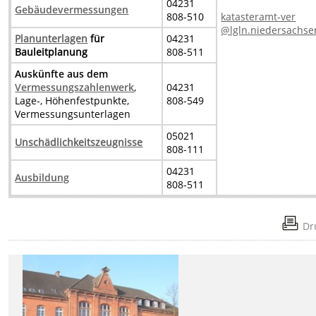
04231
Gebäudevermessungen
808-510
katasteramt-ver
@lgln.niedersachse
Planunterlagen
für
04231
Bauleitplanung
808-511
Auskünfte aus dem
Vermessungszahlenwerk
,
04231
Lage-, Höhenfestpunkte,
808-549
Vermessungsunterlagen
05021
Unschädlichkeitszeugnisse
808-111
04231
Ausbildung
808-511
Dr