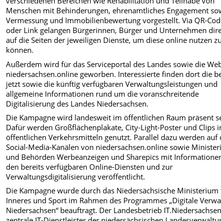
verschiedenen Bereichen wie Rehabilitation und Teilhabe von
Menschen mit Behinderungen, ehrenamtliches Engagement so
Vermessung und Immobilienbewertung vorgestellt. Via QR-Cod
oder Link gelangen Bürgerinnen, Bürger und Unternehmen dir
auf die Seiten der jeweiligen Dienste, um diese online nutzen z
können.
Außerdem wird für das Serviceportal des Landes sowie die Web
niedersachsen.online geworben. Interessierte finden dort die be
jetzt sowie die künftig verfügbaren Verwaltungsleistungen und
allgemeine Informationen rund um die voranschreitende
Digitalisierung des Landes Niedersachsen.
Die Kampagne wird landesweit im öffentlichen Raum präsent se
Dafür werden Großflächenplakate, City-Light-Poster und Clips i
öffentlichen Verkehrsmitteln genutzt. Parallel dazu werden auf
Social-Media-Kanälen von niedersachsen.online sowie Minister
und Behörden Werbeanzeigen und Sharepics mit Informatione
den bereits verfügbaren Online-Diensten und zur
Verwaltungsdigitalisierung veröffentlicht.
Die Kampagne wurde durch das Niedersächsische Ministerium 
Inneres und Sport im Rahmen des Programmes „Digitale Verwa
Niedersachsen“ beauftragt. Der Landesbetrieb IT.Niedersachsen
zentrale IT-Dienstleister der niedersächsischen Landesverwaltu