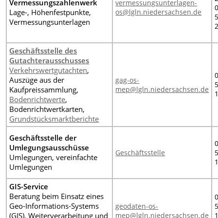
Vermessungszahlenwerk
vermessungsunterlagen-
Lage-, Höhenfestpunkte,
os@lgln.niedersachsen.de
Vermessungsunterlagen
Geschäftsstelle des
Gutachterausschusses
Verkehrswertgutachten
,
Auszüge aus der
gag-os-
Kaufpreissammlung,
mep@lgln.niedersachsen.de
Bodenrichtwerte
,
Bodenrichtwertkarten,
Grundstücksmarktberichte
Geschäftsstelle der
Umlegungsausschüsse
Geschäftsstelle
Umlegungen, vereinfachte
Umlegungen
GIS-Service
Beratung beim Einsatz eines
Geo-Informations-Systems
geodaten-os-
(GIS), Weiterverarbeitung und
mep@lgln.niedersachsen.de