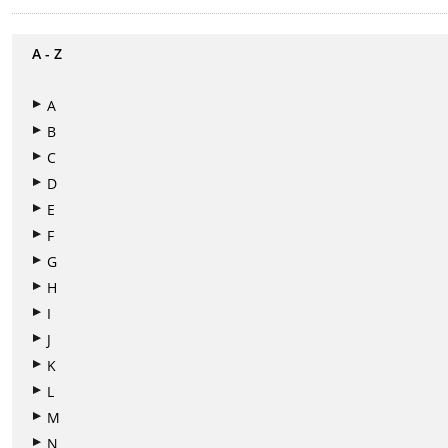
A - Z
A
B
C
D
E
F
G
H
I
J
K
L
M
N