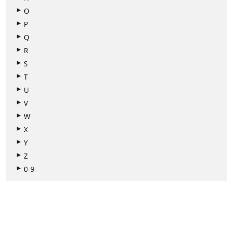
O
P
Q
R
S
T
U
V
W
X
Y
Z
0-9