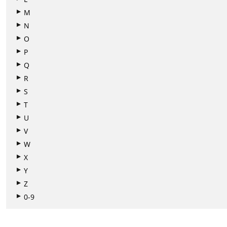
M
N
O
P
Q
R
S
T
U
V
W
X
Y
Z
0-9