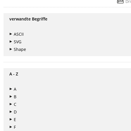
Dr
verwandte Begriffe
ASCII
SVG
Shape
A - Z
A
B
C
D
E
F