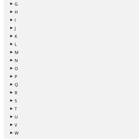
G
H
I
J
K
L
M
N
O
P
Q
R
S
T
U
V
W