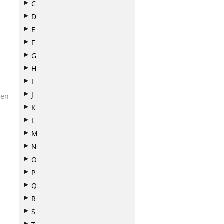
C
D
E
F
G
H
I
J
ken
K
L
M
N
O
P
Q
R
S