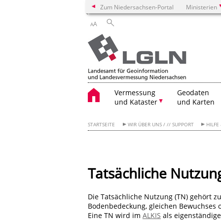
Zum Niedersachsen-Portal
Ministerien
A
A
Vermessung
Geodaten
und Kataster
und Karten
STARTSEITE
WIR ÜBER UNS / // SUPPORT
HILFE
Tatsächliche Nutzung
Die Tatsächliche Nutzung (TN) gehört z
Bodenbedeckung, gleichen Bewuchses 
Eine TN wird im
ALKIS
als eigenständige