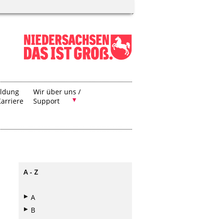
ildung
Wir über uns /
arriere
Support
A - Z
A
B