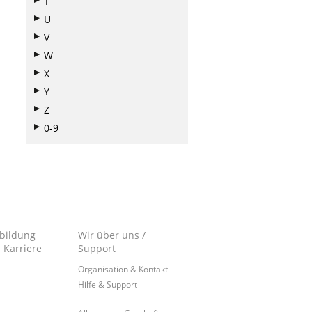
T
U
V
W
X
Y
Z
0-9
bildung
Wir über uns /
 Karriere
Support
Organisation & Kontakt
Hilfe & Support