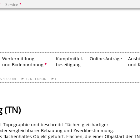
Service
Suchen
Wertermittlung
Kampfmittel-
Online-Anträge
Ausb
und Bodenordnung
beseitigung
und K
 & SUPPORT
LGLN-LEXIKON
T
 (TN)
ut Topographie und beschreibt Flächen gleichartiger
oder vergleichbarer Bebauung und Zweckbestimmung.
s flächenhaftes Objekt geführt. Flächen, die einer Objaktart der TN