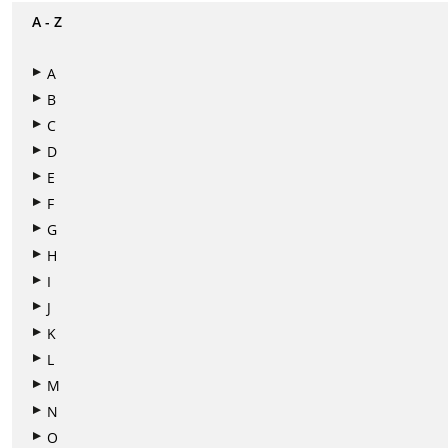
A - Z
A
B
C
D
E
F
G
H
I
J
K
L
M
N
O