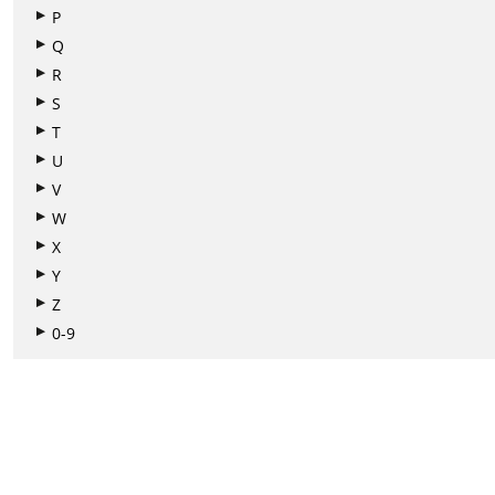
P
Q
R
S
T
U
V
W
X
Y
Z
0-9