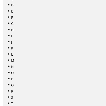
D
E
F
G
H
I
J
K
L
M
N
O
P
Q
R
S
T