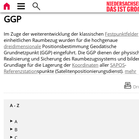
GGP
Im Zuge der weiterentwicklung der klassischen
Festpunktfelder
einheitlichen Raumbezug wurden für die hochgenaue
dreidimensionale
Positionsbestimmung Geodätische
Grundnetzpunkt
(GGP) eingeführt. Die GGP dienen der physisc
Realisierung und Sicherung des Raumbezugssystems und bilde
Grundlage für die Lagerung der
Koordinaten
aller
SAPOS
-
Referenzstation
spunkte (Satelitenpositionierungsdienst).
mehr
Dr
A - Z
A
B
C