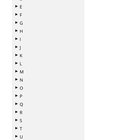
E
F
G
H
I
J
K
L
M
N
O
P
Q
R
S
T
U