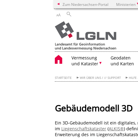
Zum Niedersachsen-Portal
Ministerien
A
A
Vermessung
Geodaten
und Kataster
und Karten
STARTSEITE
WIR ÜBER UNS / // SUPPORT
HILFE
Gebäudemodell 3D
Ein 3D-Gebäudemodell ist ein digitales,
im
Liegenschaftskataster
(
ALKIS®
) defi
Erweiterung des im Liegenschaftskatas