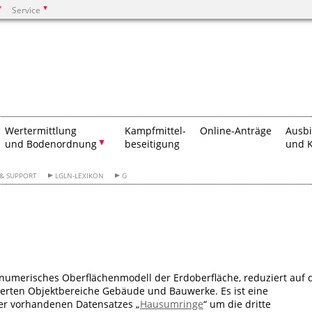
Service
Suchen
Wertermittlung
Kampfmittel-
Online-Anträge
Ausb
und Bodenordnung
beseitigung
und K
 & SUPPORT
LGLN-LEXIKON
G
 numerisches Oberflächenmodell der Erdoberfläche, reduziert auf 
nierten Objektbereiche Gebäude und Bauwerke. Es ist eine
ter vorhandenen Datensatzes „
Hausumringe
“ um die dritte