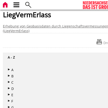
LiegVermErlass
Erhebung von Geobasisdaten durch Liegenschaftsvermessunge
(LiegVermErlass)
Dr
A - Z
A
B
C
D
E
F
G