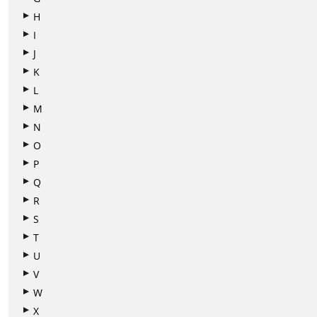
H
I
J
K
L
M
N
O
P
Q
R
S
T
U
V
W
X